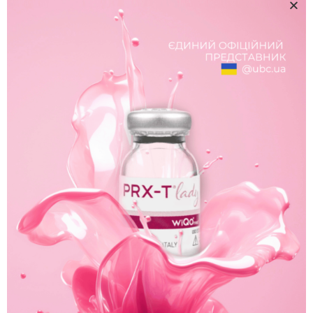
нормальної та комбінованої шкіри, а також як
відновлююча терапія після хімічних пілінгів
чи інших інтенсивних косметологічних
процедур. Цей відновлюючий крем
інтенсивно зволожує та живить шкіру,
відновлює гідроліпідну мантію. Він активно
впливає на місцевий імунітет, підвищує
захисні функції шкіри, та має антиоксидантні
властивості. Крем також сприяє зміцненню
судинної стінки та зниженню її проникності,
насичуючи шкіру активними компонентами.
Властивості:
Інтенсивно зволожує та живить шкіру
Відновлює бар’єрні функції
Стимулює вироблення власної
гіалуронової кислоти