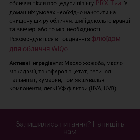
PRX-Tзз
обличчя після процедури пілінгу
. У
домашніх умовах необхідно наносити на
очищену шкіру обличчя, шиї і декольте вранці
та ввечері або по мірі необхідності.
флюїдом
Рекомендується в поєднанні з
для обличчя WiQo.
Активні інгредієнти:
Масло жожоба, масло
макадамії, токоферол ацетат, ретинол
пальмітат, кумарин, пом’якшувальні
компоненти, легкі УФ фільтри (UVA, UVB).
Залишились питання? Напишіть
нам