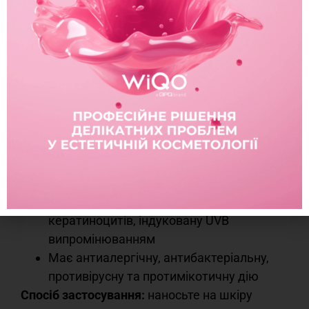
Покращує еластичність, тургор і тонус
шкіри
Має протизапальні властивості
Поліпшує мікроциркуляцію крові
Активує процеси тканинного дихання
Забезпечує збільшення синтезу
колагену III типу
Стимулює вироблення натуральних
зволожувачів глікозаміногліканів
Нейтралізує дію вільних радикалів
Зменшує фрагментацію ДНК
кератиноцитів, індуковану UVB
випромінюванням
Має антиалергічну, антибактеріальну,
противірусну та протимікотичну дію
Спосіб застосування:
наносьте на шкіру